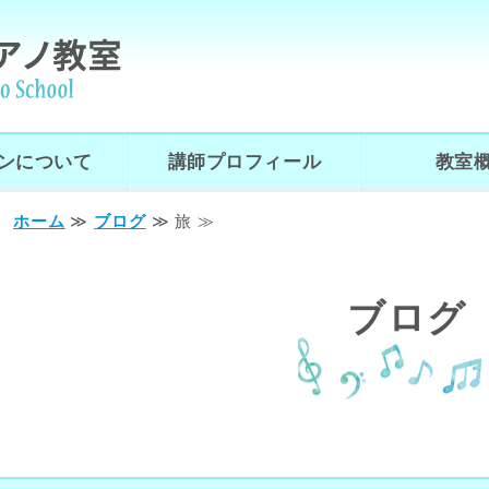
おがさわらピアノ教室
ンについて
講師プロフィール
教室
ホーム
≫
ブログ
≫ 旅 ≫
ブログ