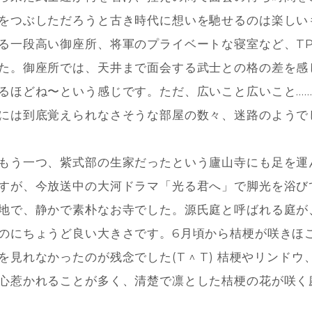
をつぶしただろうと古き時代に想いを馳せるのは楽しい
る一段高い御座所、将軍のプライベートな寝室など、T
た。御座所では、天井まで面会する武士との格の差を感
るほどね〜という感じです。ただ、広いこと広いこと....
には到底覚えられなさそうな部屋の数々、迷路のようでし
もう一つ、紫式部の生家だったという廬山寺にも足を運
すが、今放送中の大河ドラマ「光る君へ」で脚光を浴び
地で、静かで素朴なお寺でした。源氏庭と呼ばれる庭が
のにちょうど良い大きさです。6月頃から桔梗が咲きほ
を見れなかったのが残念でした(T ^ T) 桔梗やリン
心惹かれることが多く、清楚で凛とした桔梗の花が咲く