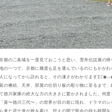
京都の二条城を一度見ておこうと思い、雪舟伝説展の帰
地の一つで、京都に幾度も足を運んでいるのにもかかわ
人になってから訪れると、その凄さがわかりますΣ('◉⌓
装の襖絵、天井、部屋の仕切り板の彫り物に至るまで、
て徳川家康の絶大な力の大きさに驚かされました。何度
「葵〜徳川三代〜」の世界が目の前に現れ、ドラマのシ
ら来た武士達が袴を着け、控えの間で面会の待ち時間を