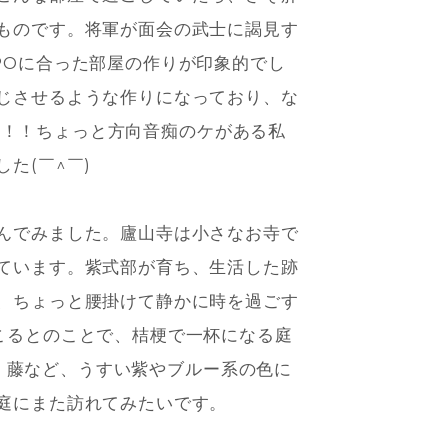
ものです。将軍が面会の武士に謁見す
POに合った部屋の作りが印象的でし
じさせるような作りになっており、な
..！！ちょっと方向音痴のケがある私
た(￣^￣)ゞ
んでみました。廬山寺は小さなお寺で
ています。紫式部が育ち、生活した跡
、ちょっと腰掛けて静かに時を過ごす
こるとのことで、桔梗で一杯になる庭
ドウ、藤など、うすい紫やブルー系の色に
庭にまた訪れてみたいです。