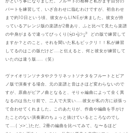
かという事になりました。フルートの相棒と私がまず自分の
パートを練習して、いざ合わせに臨むわけですが、初合わせ
まで約10日という頃、彼女からLINEが来ました。彼女が持
っているアレンジ版の楽譜が2冊あり、ふと比べて見たら楽譜
の中身がまるで違ってびっくり(˃̶͈̀ロ˂̶͈́)੭ꠥ⁾⁾ どの版で練習して
ますか？とのこと。それを聞いた私もビックリ！！私が練習
してるのはこの版だけど.....と伝えると、何と彼女が練習して
いたのは違う版......（笑）
ヴァイオリンソナタやクラリネットソナタをフルートとピア
ノ版で演奏する場合、元の楽譜と音はさほど変わらないので
すが、原曲がピアノ曲となると、そりゃ編曲によって全く異
なるのは当たり前で、二人で大笑い......彼女が私の方に頑張っ
て合わせてくれました。このあたりが、作曲や編曲を手がけ
たことのない演奏家のちょっと抜けているところなのでし
て.....( ˊ̱˂˃ˋ̱ )ただ、2冊の編曲を比べてみて、な〜るほど