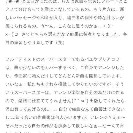
('◉⌓◉’)と面白かったのは、片方は原曲を忠実にフルートとピ
アノで分け合って無難にこなしているもの。もう片方は、新
しいパッセージや和音が入り、編曲者の個性や粋な計らいが
感じられるもの。う〜ん、こんなに違うのかぁ.....⊂((・
x・))⊃ さてどちらを選んだか？結果は後者となりました。各
自の練習もやり直しです（笑）
フルーティストのスーパースターであるパユやブリアコフ
は、曲が少ないのをカバーするべく、ご自身でアレンジした
り、作曲家に頼んだりしてどんどん新曲を開拓しています。
いいなぁ！私たちもそれを模倣してやりたいのですが、そう
いうスーパースターは、アレンジ楽譜を自分の為だけに作る
ので、楽譜に仕立ててくれません( *｀ω´) 出版してくれたら
沢山買ってあげるのに....... 自分で編曲なんて曲芸はできない
し.....知り合いの作曲家は何人かいますが、アレンジ？えぇ〜
それだったら自分の作品を演奏して欲しいなぁ....なーんて言