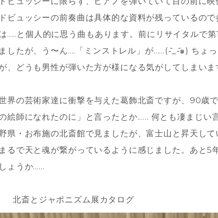
ドビュッシーに限らず、ピアノを弾いていて目の前に映
ドビュッシーの前奏曲は具体的な資料が残っているので
は.....と個人的に思う曲もあります。前にリサイタルで
ましたが、う〜ん....「ミンストレル」が......(-᷅_-᷄
が、どうも男性が弾いた方が様になる気がしてしまいます..
世界の芸術家達に衝撃を与えた葛飾北斎ですが、90歳
の絵師になれたのに」と言ったとか...... 何とも凄ま
野県・お布施の北斎館で見ましたが、富士山と昇天して
まるで天と魂が繋がっているように感じました。あと5
しょうか......
北斎とジャポニズム展カタログ