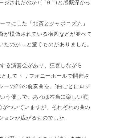
されたのか♪( ´θ｀)と感慨深かっ
テーマにした「北斎とジャポニズム」
斎が模倣されている構図などが並べて
のか.....と驚くものがありました。
ボする演奏会があり、狂喜しながら
記念としてトリフォニーホールで開催さ
ーの24の前奏曲を、1曲ごとにロジ
という催しで、あれは本当に楽しい演
1つ名前がついていますが、それぞれの曲の
ションが広がるものでした。