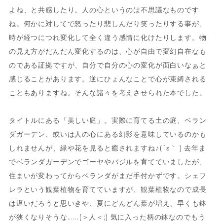
よね、と共感したり。人の心というのは不思議なものです
ね。何かに対してで怒ったり悲しんだり笑ったりする事が、
時が経つにつれ変化して全く違う感情に化けたりします。物
の見え方がだんだん変化するのは、心が自由で変幻自在なも
のである証拠ですが、自分で自分の心の変化が面白いなぁと
感じることがあります。逆にひょんなことで心が束縛される
こともありますね。そんな諸々を考えさせられた本でした。
タイトルにある「美しい庭」。実際に育てる土の庭、ベラン
ダガーデン、或いは人の心にある幻影を意味しているのかも
しれませんが、緑や花を見ると癒されますね♪(´ε｀ ) 去年ま
でベランダガーデンでゴーヤやバジルを育てていましたが、
住まいが変わってからベランダがまだ手付かずです。シェフ
レラという観葉植物を育てていますが、観葉植物なので成長
は遅いだろうと思いきや、夏にどんどん葉が増え、早くも鉢
が狭くなりそうな......(＞人＜;) 気に入った柄の鉢なのでもう